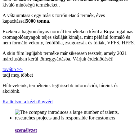
kiváló minőségű termékeket .
A vákuumtasak egy másik forrón eladó termék, éves
kapacitással
5000 tonna
.
Ezeken a hagyományos normál termékeken kívül a Boya rugalmas
csomagolóanyagok teljes skáláját kínálja, mint például formáló és
nem formáló vékony, fedőfólia, zsugorzsák és fóliák, VFFS, HFFS.
A skin film legújabb terméke már sikeresen tesztelt, amely 2021
márciusában kerül tömeggyártásba. Várjuk érdeklődését!
tovább >>
tudj meg többet
Hírleveleink, termékeink legfrissebb információi, híreink és
akcióink.
Kattintson a kézikönyvért
személyzet