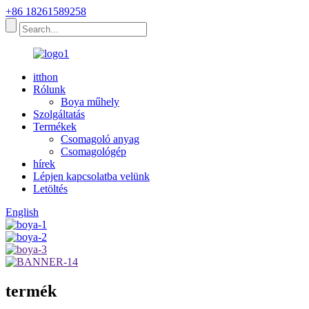
+86 18261589258
itthon
Rólunk
Boya műhely
Szolgáltatás
Termékek
Csomagoló anyag
Csomagológép
hírek
Lépjen kapcsolatba velünk
Letöltés
English
termék