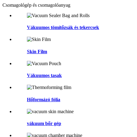
Csomagológép és csomagolóanyag
Vákuumos tömítőzsák és tekercsek
Skin Film
Vákuumos tasak
Hőformázó fólia
vákuum bőr gép