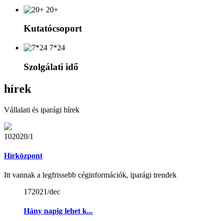
20+
Kutatócsoport
7*24
Szolgálati idő
hírek
Vállalati és iparági hírek
10
2020/1
Hírközpont
Itt vannak a legfrissebb céginformációk, iparági trendek
17
2021/dec
Hány napig lehet k...