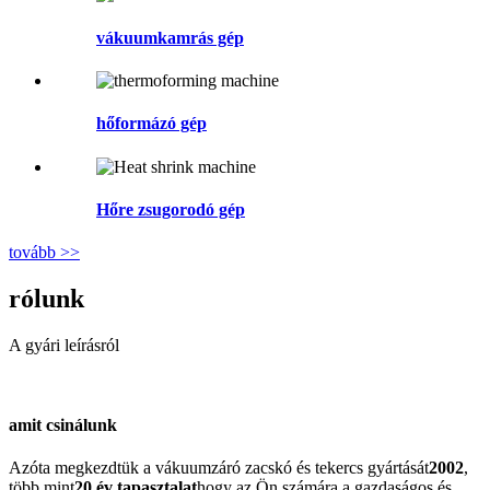
vákuumkamrás gép
hőformázó gép
Hőre zsugorodó gép
tovább >>
rólunk
A gyári leírásról
amit csinálunk
Azóta megkezdtük a vákuumzáró zacskó és tekercs gyártását
2002
,
több mint
20 év tapasztalat
hogy az Ön számára a gazdaságos és