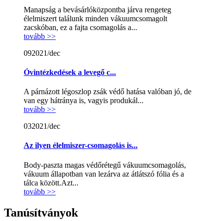
Manapság a bevásárlóközpontba járva rengeteg
élelmiszert találunk minden vákuumcsomagolt
zacskóban, ez a fajta csomagolás a...
tovább >>
09
2021/dec
Óvintézkedések a levegő c...
A párnázott légoszlop zsák védő hatása valóban jó, de
van egy hátránya is, vagyis produkál...
tovább >>
03
2021/dec
Az ilyen élelmiszer-csomagolás is...
Body-paszta magas védőrétegű vákuumcsomagolás,
vákuum állapotban van lezárva az átlátszó fólia és a
tálca között.Azt...
tovább >>
Tanúsítványok