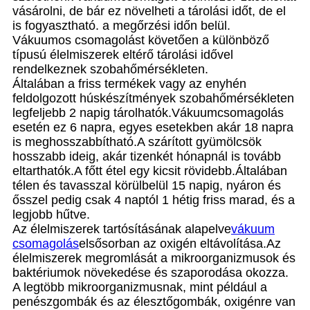
vásárolni, de bár ez növelheti a tárolási időt, de el
is fogyasztható. a megőrzési időn belül.
Vákuumos csomagolást követően a különböző
típusú élelmiszerek eltérő tárolási idővel
rendelkeznek szobahőmérsékleten.
Általában a friss termékek vagy az enyhén
feldolgozott húskészítmények szobahőmérsékleten
legfeljebb 2 napig tárolhatók.Vákuumcsomagolás
esetén ez 6 napra, egyes esetekben akár 18 napra
is meghosszabbítható.A szárított gyümölcsök
hosszabb ideig, akár tizenkét hónapnál is tovább
eltarthatók.A főtt étel egy kicsit rövidebb.Általában
télen és tavasszal körülbelül 15 napig, nyáron és
ősszel pedig csak 4 naptól 1 hétig friss marad, és a
legjobb hűtve.
Az élelmiszerek tartósításának alapelve
vákuum
csomagolás
elsősorban az oxigén eltávolítása.Az
élelmiszerek megromlását a mikroorganizmusok és
baktériumok növekedése és szaporodása okozza.
A legtöbb mikroorganizmusnak, mint például a
penészgombák és az élesztőgombák, oxigénre van