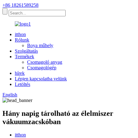
+86 18261589258
itthon
Rólunk
Boya műhely
Szolgáltatás
Termékek
Csomagoló anyag
Csomagológép
hírek
Lépjen kapcsolatba velünk
Letöltés
English
Hány napig tárolható az élelmiszer
vákuumzacskóban
itthon