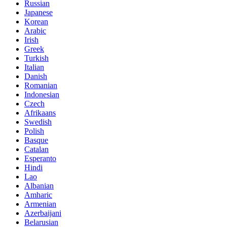
Russian
Japanese
Korean
Arabic
Irish
Greek
Turkish
Italian
Danish
Romanian
Indonesian
Czech
Afrikaans
Swedish
Polish
Basque
Catalan
Esperanto
Hindi
Lao
Albanian
Amharic
Armenian
Azerbaijani
Belarusian