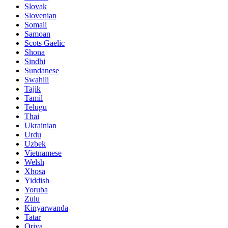
Slovak
Slovenian
Somali
Samoan
Scots Gaelic
Shona
Sindhi
Sundanese
Swahili
Tajik
Tamil
Telugu
Thai
Ukrainian
Urdu
Uzbek
Vietnamese
Welsh
Xhosa
Yiddish
Yoruba
Zulu
Kinyarwanda
Tatar
Oriya