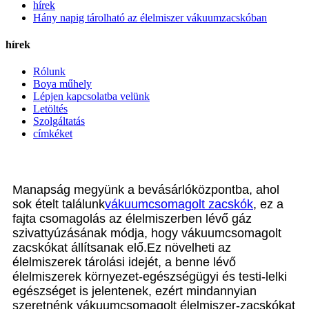
hírek
Hány napig tárolható az élelmiszer vákuumzacskóban
hírek
Rólunk
Boya műhely
Lépjen kapcsolatba velünk
Letöltés
Szolgáltatás
címkéket
Manapság megyünk a bevásárlóközpontba, ahol
sok ételt találunk
vákuumcsomagolt zacskók
, ez a
fajta csomagolás az élelmiszerben lévő gáz
szivattyúzásának módja, hogy vákuumcsomagolt
zacskókat állítsanak elő.Ez növelheti az
élelmiszerek tárolási idejét, a benne lévő
élelmiszerek környezet-egészségügyi és testi-lelki
egészséget is jelentenek, ezért mindannyian
szeretnénk vákuumcsomagolt élelmiszer-zacskókat