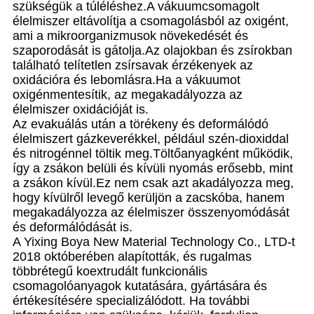
szükségük a túléléshez.A vákuumcsomagolt
élelmiszer eltávolítja a csomagolásból az oxigént,
ami a mikroorganizmusok növekedését és
szaporodását is gátolja.Az olajokban és zsírokban
található telítetlen zsírsavak érzékenyek az
oxidációra és lebomlásra.Ha a vákuumot
oxigénmentesítik, az megakadályozza az
élelmiszer oxidációját is.
Az evakuálás után a törékeny és deformálódó
élelmiszert gázkeverékkel, például szén-dioxiddal
és nitrogénnel töltik meg.Töltőanyagként működik,
így a zsákon belüli és kívüli nyomás erősebb, mint
a zsákon kívül.Ez nem csak azt akadályozza meg,
hogy kívülről levegő kerüljön a zacskóba, hanem
megakadályozza az élelmiszer összenyomódását
és deformálódását is.
A Yixing Boya New Material Technology Co., LTD-t
2018 októberében alapították, és rugalmas
többrétegű koextrudált funkcionális
csomagolóanyagok kutatására, gyártására és
értékesítésére specializálódott. Ha további